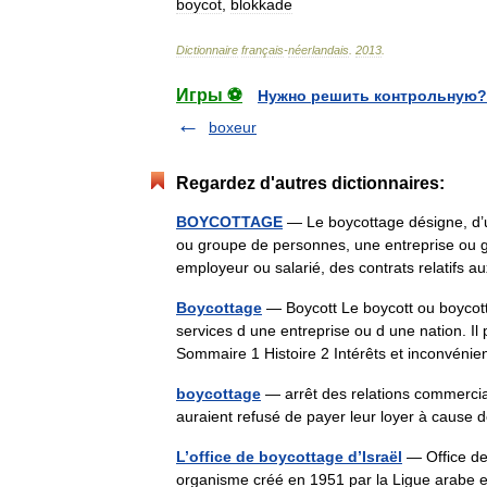
boycot
,
blokkade
Dictionnaire
français
-
néerlandais
.
2013
.
Игры ⚽
Нужно решить контрольную?
boxeur
Regardez d'autres dictionnaires:
BOYCOTTAGE
— Le boycottage désigne, d’u
ou groupe de personnes, une entreprise ou gr
employeur ou salarié, des contrats relatif
Boycottage
— Boycott Le boycott ou boycott
services d une entreprise ou d une nation. Il
Sommaire 1 Histoire 2 Intérêts et inconvén
boycottage
— arrêt des relations commercial
auraient refusé de payer leur loyer à cause
L’office de boycottage d’Israël
— Office de 
organisme créé en 1951 par la Ligue arabe et