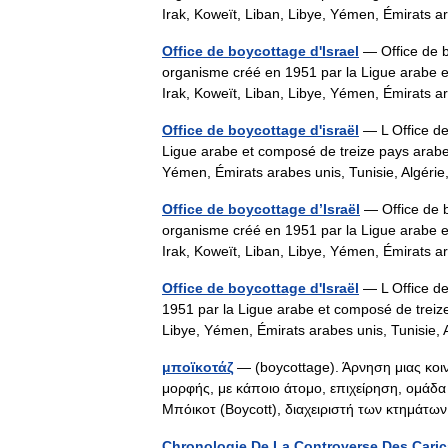
Irak, Koweït, Liban, Libye, Yémen, Émirat
Office de boycottage d'Israel
— Office de b
organisme créé en 1951 par la Ligue arabe et
Irak, Koweït, Liban, Libye, Yémen, Émirat
Office de boycottage d'israël
— L Office de
Ligue arabe et composé de treize pays arabes (
Yémen, Émirats arabes unis, Tunisie, Algér
Office de boycottage d’Israël
— Office de b
organisme créé en 1951 par la Ligue arabe et
Irak, Koweït, Liban, Libye, Yémen, Émirat
Office de boycottage d'Israël
— L Office de
1951 par la Ligue arabe et composé de treize 
Libye, Yémen, Émirats arabes unis, Tunisie
μποϊκοτάζ
— (boycottage). Άρνηση μιας κοι
μορφής, με κάποιο άτομο, επιχείρηση, ομάδα
Μπόικοτ (Boycott), διαχειριστή των κτημά
Chronologie De La Controverse Des Cari