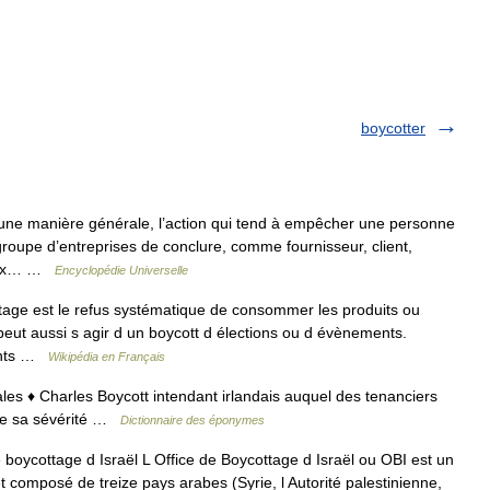
boycotter
ne manière générale, l’action qui tend à empêcher une personne
oupe d’entreprises de conclure, comme fournisseur, client,
s aux… …
Encyclopédie Universelle
age est le refus systématique de consommer les produits ou
 peut aussi s agir d un boycott d élections ou d évènements.
ients …
Wikipédia en Français
es ♦ Charles Boycott intendant irlandais auquel des tenanciers
 de sa sévérité …
Dictionnaire des éponymes
boycottage d Israël L Office de Boycottage d Israël ou OBI est un
 composé de treize pays arabes (Syrie, l Autorité palestinienne,