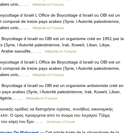
s arabes unis,… …
Wikipédia en Français
oycottage d Israël L Office de Boycottage d Israël ou OBI est un
 composé de treize pays arabes (Syrie, l Autorité palestinienne,
s arabes unis,… …
Wikipédia en Français
 Boycottage d Israël ou OBI est un organisme créé en 1951 par la
Syrie, l Autorité palestinienne, Irak, Koweït, Liban, Libye,
ie, Arabie saoudite,… …
Wikipédia en Français
oycottage d Israël L Office de Boycottage d Israël ou OBI est un
 composé de treize pays arabes (Syrie, l Autorité palestinienne,
s arabes unis,… …
Wikipédia en Français
 Boycottage d Israël ou OBI est un organisme antisioniste créé en
pays arabes (Syrie, l Autorité palestinienne, Irak, Koweït, Liban,
, Algérie,… …
Wikipédia en Français
νωνικής ομάδας να διατηρήσει σχέσεις, συνήθως οικονομικής
 κλπ. Ο όρος προέρχεται από το όνομα του λοχαγού Τζέιμς
των του κόμη του Eρν… …
Dictionary of Greek
catures De Mahomet
— Cet article traite de la chronologie de la