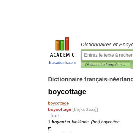
Dictionnaires et Ency
fr-academic.com
Dictionnaire français-néerlandais
Dictionnaire français-néerlan
boycottage
boycottage
boycottage
[
bojkott
aa
zĵ
]
〈m
.
〉
1
boycot
⇒
blokkade
, (
het
)
boycotten
m